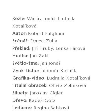
Režie:
Václav Jonáš, Ludmila
Kotalíková
Autor:
Robert Fulghum
Scénář:
Ernest Zulia
Překlad:
Jiří Hrubý, Lenka Fárová
Hudba:
Jan Zakl
Světlo-tma:
Jan Jonáš
Zvuk-ticho:
Lubomír Kotalík
Grafika-video:
Ludmila Kotalíková
Titulní obrázek:
Olívie Zelinková
Siluety:
Jaroslav Cígler
Dřevo:
Radek Götz
Ledacos:
Regina Babková